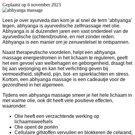
Geplaatst op
6 november 2023
Lees je over ayurveda dan kom je al snel de term ‘abhyanga’
tegen, abhyanga is ayurvedische zelfmassage met olie.
Abhyanga is al duizenden jaren een vast onderdeel van de
ayurvedische (ochtend)routine, en niet zonder reden.
Abhyanga is een manier om je zenuwstelsel te ontspannen.
Naast therapeutische voordelen, helpt een abhyanga
massage energiestromen in het lichaam te reguleren, geeft
het een gevoel van welbehagen en geborgenheid, draagt het
bij aan verjonging en kan het verlichting geven bij
vermoeidheid, stijfheid, pijn, bot- en spierklachten en stress.
Kortom, een abhyanga massage is een cadeautje voor de
gezondheid in het algemeen.
Tijdens een abhyanga massage smeer je het hele lichaam in
met warme olie, ook dit heeft vele positieve effecten,
waaronder:
Olie heeft een verzachtende werking op
lichaamsweefsels
Olie opent de poriën
Cellulaire gifstoffen vervuilen en blokkeren de celwand,